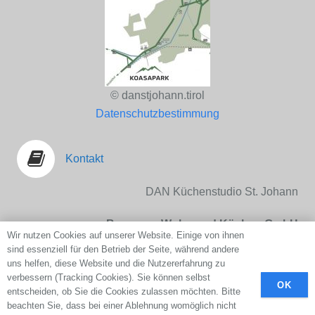
© danstjohann.tirol
Datenschutzbestimmung
Kontakt
DAN Küchenstudio St. Johann
Baumann Wohn und Küchen GmbH
Wir nutzen Cookies auf unserer Website. Einige von ihnen
Pass Thurn Strasse 19 Top G01
sind essenziell für den Betrieb der Seite, während andere
A-6380 St. Johann in Tirol
uns helfen, diese Website und die Nutzererfahrung zu
verbessern (Tracking Cookies). Sie können selbst
E-Mail:
office@danstjohann.tirol
OK
entscheiden, ob Sie die Cookies zulassen möchten. Bitte
Tel. Nr.:
+43 (0)664 213 85 22
beachten Sie, dass bei einer Ablehnung womöglich nicht